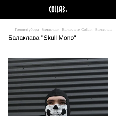
Головні убори
Балаклави
Балаклави Collab.
Балаклава "
Балаклава "Skull Mono"