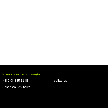
Контактна інформація
+380 98 835 11 86
collab_ua
Передзвонити вам?