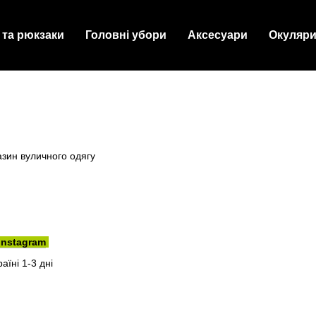
 та рюкзаки
Головні убори
Аксесуари
Окуляр
зин вуличного одягу
instagram
аїні 1-3 дні