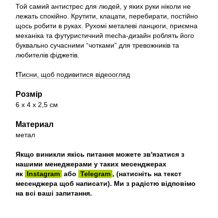
Той самий антистрес для людей, у яких руки ніколи не
лежать спокійно. Крутити, клацати, перебирати, постійно
щось робити в руках. Рухомі металеві ланцюги, приємна
механіка та футуристичний mecha-дизайн роблять його
буквально сучасними “чотками” для тревожників та
любителів фіджетів.
❗️
Тисни, щоб подивитися відеоогляд
Розмір
6 х 4 x 2,5 см
Материал
метал
Якщо виникли якісь питання можете зв'язатися з
нашими менеджерами у таких месенджерах
як
Instagram
або
Telegram
, (натисніть на текст
месенджера щоб написати). Ми з радістю відповімо
на всі ваші запитання.