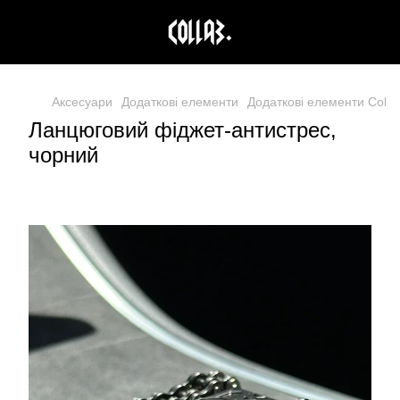
Аксесуари
Додаткові елементи
Додаткові елементи Colla
Ланцюговий фіджет-антистрес,
чорний