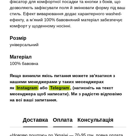
фіксатор для комфортної посадки та кнопки з боків, що
дозволяють зафіксувати поля й змінювати форму під ваш
стиль. Ефект виварювання додає характерного washed-
ефекту, а м’який 100% бавовняний матеріал забезпечує
комфорт у щоденному носінні.
Розмір
універсальний
Матеріал
100% бавовна
Якщо виникли якісь питання можете зв'язатися з
нашими менеджерами у таких месенджерах
як
Instagram
або
Telegram
, (натисніть на текст
месенджера щоб написати). Ми з радістю відповімо
на всі ваші запитання.
Доставка
Оплата
Консультація
«Нововю поштою» по Україні — 70-95 грн. повна оплата