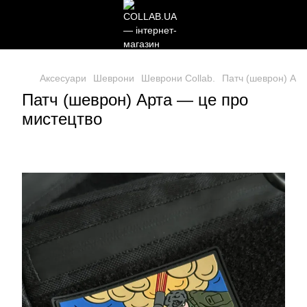
Аксесуари
Шеврони
Шеврони Collab.
Патч (шеврон) Арт
Патч (шеврон) Арта — це про
мистецтво