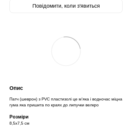
Повідомити, коли з'явиться
Опис
Патч (шеврон) з PVC пластизолі це м'яка і водночас міцна
гума яка пришита по краях до липучки велкро
Розміри
8,5х7,5 см