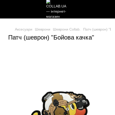
Аксесуари
Шеврони
Шеврони Collab.
Патч (шеврон) "Бо
Патч (шеврон) "Бойова качка"