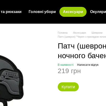
 та рюкзаки
Головні убори
Аксесуари
Окуляр
Головна
Аксесуари
Шеврони
Патч (шеврон) "Череп з приладом ночно
Патч (шеврон
ночного бачен
В наявності
Написати відгук
219 грн
Купити