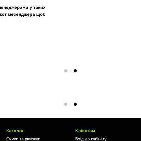
менеджерами у таких
текст месенджера щоб
Каталог
Клієнтам
Сумки та рюкзаки
Вхід до кабінету