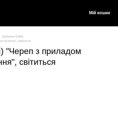
Мій кошик
и
Шеврони Collab.
го бачення", світиться
) "Череп з приладом
ня", світиться