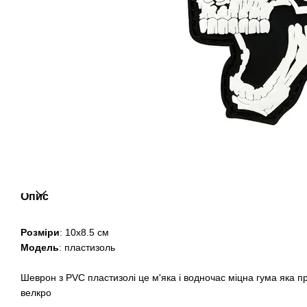
Опис
Розміри
: 10х8.5 см
Модель
: пластизоль
Шеврон з PVC пластизолі це м'яка і водночас міцна гума яка п
велкро