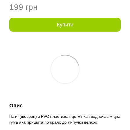
199 грн
Купити
Опис
Патч (шеврон) з PVC пластизолі це м'яка і водночас міцна
гума яка пришита по краях до липучки велкро