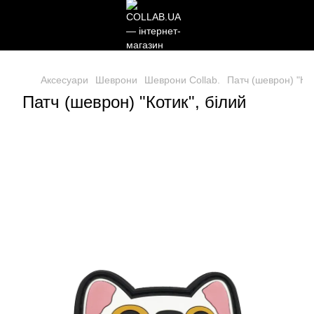
Аксесуари
Шеврони
Шеврони Collab.
Патч (шеврон) "Кот
Патч (шеврон) "Котик", білий