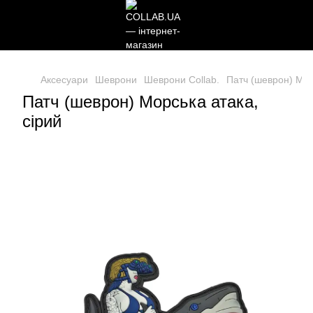
Аксесуари
Шеврони
Шеврони Collab.
Патч (шеврон) Мор
Патч (шеврон) Морська атака,
сірий