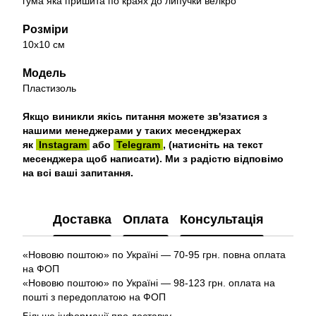
гума яка пришита по краях до липучки велкро
Розміри
10х10 см
Модель
Пластизоль
Якщо виникли якісь питання можете зв'язатися з
нашими менеджерами у таких месенджерах
як
Instagram
або
Telegram
, (натисніть на текст
месенджера щоб написати). Ми з радістю відповімо
на всі ваші запитання.
Доставка
Оплата
Консультація
«Нововю поштою» по Україні — 70-95 грн. повна оплата
на ФОП
«Нововю поштою» по Україні — 98-123 грн. оплата на
пошті з передоплатою на ФОП