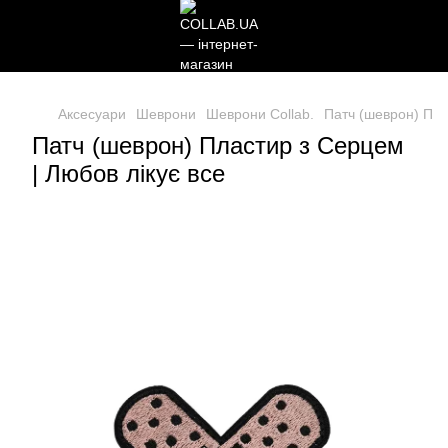
Аксесуари
Шеврони
Шеврони Collab.
Патч (шеврон) Пла
Патч (шеврон) Пластир з Серцем
| Любов лікує все