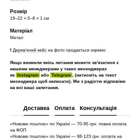
Розмір
19–22 × 5–8 × 1 см
Матеріал
Метал
❗️
Дерев’яний кейс
на фото
продається
окремо
Якщо виникли якісь питання можете зв'язатися з
нашими менеджерами у таких месенджерах
як
Instagram
або
Telegram
, (натисніть на текст
месенджера щоб написати). Ми з радістю відповімо
на всі ваші запитання.
Доставка
Оплата
Консультація
«Нововю поштою» по Україні — 70-95 грн. повна оплата
на ФОП
«Нововю поштою» по Україні — 98-123 грн. оплата на