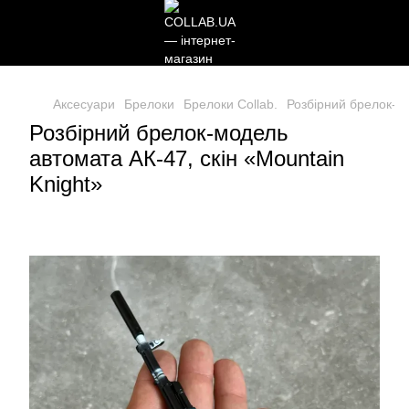
Аксесуари
Брелоки
Брелоки Collab.
Розбірний брелок-мо
Розбірний брелок-модель
автомата АК-47, скін «Mountain
Knight»