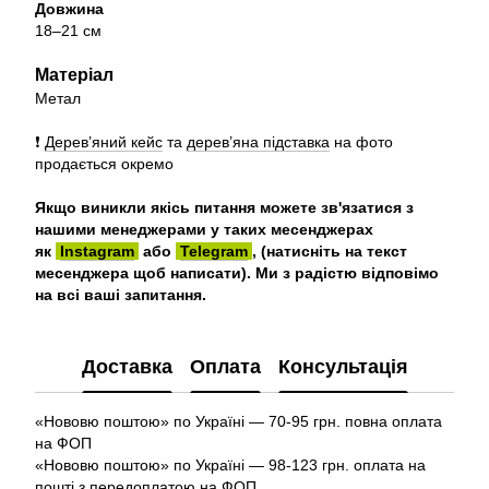
Довжина
18–21 см
Матеріал
Метал
❗️
Дерев’яний кейс
та
дерев’яна підставка
на фото
продається
окремо
Якщо виникли якісь питання можете зв'язатися з
нашими менеджерами у таких месенджерах
як
Instagram
або
Telegram
, (натисніть на текст
месенджера щоб написати). Ми з радістю відповімо
на всі ваші запитання.
Доставка
Оплата
Консультація
«Нововю поштою» по Україні — 70-95 грн. повна оплата
на ФОП
«Нововю поштою» по Україні — 98-123 грн. оплата на
пошті з передоплатою на ФОП