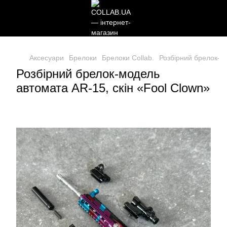
Аксесуари
Брелоки
Брелоки Collab.
Розбірний брелок-мо
Розбірний брелок-модель
автомата AR-15, скін «Fool Clown»