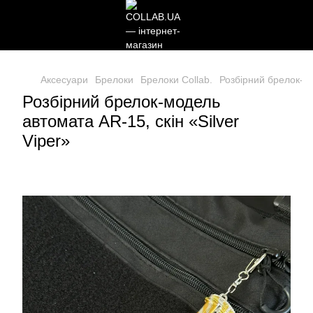
Аксесуари
Брелоки
Брелоки Collab.
Розбірний брелок-мо
Розбірний брелок-модель
автомата AR-15, скін «Silver
Viper»