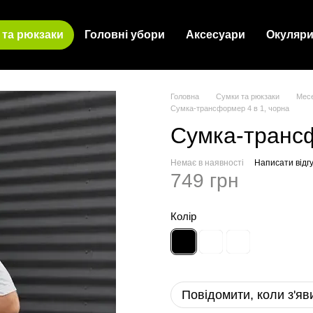
 та рюкзаки
Головні убори
Аксесуари
Окуляр
Головна
Сумки та рюкзаки
Месе
Сумка-трансформер 4 в 1, чорна
Сумка-трансф
Немає в наявності
Написати відгу
749 грн
Колір
Повідомити, коли з'яв