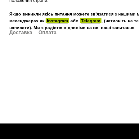
положення стропи.
Якщо виникли якісь питання можете зв'язатися з нашими 
месенджерах як
Instagram
або
Telegram
, (натисніть на 
написати). Ми з радістю відповімо на всі ваші запитання.
Доставка
Оплата