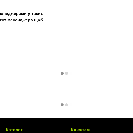
менеджерами у таких
текст месенджера щоб
Каталог
Клієнтам