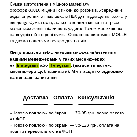
Сумка виготовлена з міцного матеріалу
оксфорд 800D, міцний і стійкий до розривів. Усередині є
водонепроникна підкладка із ПВХ для підвищення захисту
від дощу. Сумка складається з великої кишені та трьох
маленьких зовнішніх кишень уздовж. Також має кишеню
на внутрішній стороні сумки. Оснащена системою MOLLE
та двома панелями велкро для патчів
Якщо виникли якісь питання можете зв'язатися з
нашими менеджерами у таких месенджерах
як
Instagram
або
Telegram
, (натисніть на текст
месенджера щоб написати). Ми з радістю відповімо
на всі ваші запитання.
Доставка
Оплата
Консультація
«Нововю поштою» по Україні — 70-95 грн. повна оплата
на ФОП
«Нововю поштою» по Україні — 98-123 грн. оплата на
пошті з передоплатою на ФОП