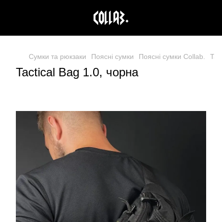
Сумки та рюкзаки
Поясні сумки
Поясні сумки Collab.
Tac
Tactical Bag 1.0, чорна