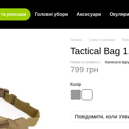
 та рюкзаки
Головні убори
Аксесуари
Окуляр
Головна
Сумки та рюкзаки
Пояс
Tactical Bag 1
Немає в наявності
Написати відгу
799 грн
Колір
Повідомити, коли з'яв