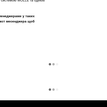
а системою MOLLE та однією
менеджерами у таких
текст месенджера щоб