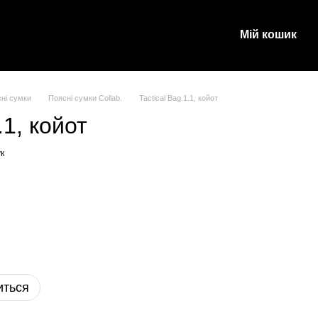
Мій кошик
и
ні сумки
Поясні сумки Collab.
Tactical Bag 1.1, койот
.1, койот
к
иться