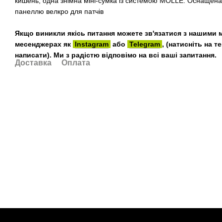
кишень, одна знімна міні-сумка із системою MOLLE. Оснащен
панеллю велкро для патчів
Якщо виникли якісь питання можете зв'язатися з нашими 
месенджерах як
Instagram
або
Telegram
, (натисніть на 
написати). Ми з радістю відповімо на всі ваші запитання.
Доставка
Оплата