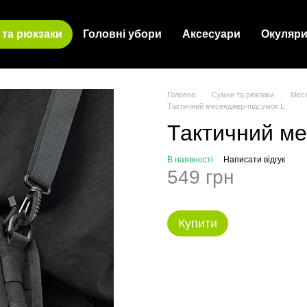
 та рюкзаки
Головні убори
Аксесуари
Окуляр
Головна
Сумки та рюкзаки
Месе
Тактичний месенджер-підсумок L
Тактичний ме
В наявності
Написати відгук
549 грн
Купити