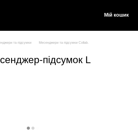
Мій кошик
и
нджери та підсумки
Месенджери та підсумки Collab.
сенджер-підсумок L