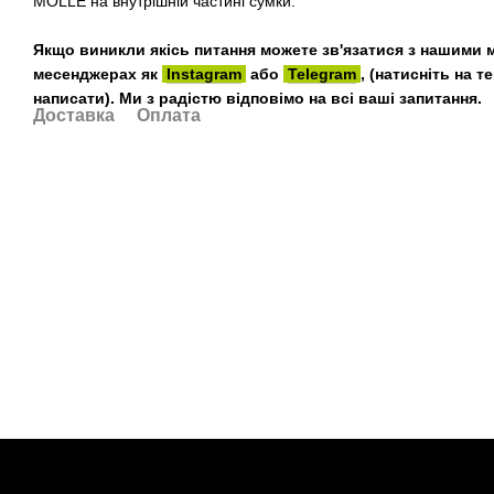
MOLLE на внутрішній частині сумки.
Якщо виникли якісь питання можете зв'язатися з нашими 
месенджерах як
Instagram
або
Telegram
, (натисніть на 
написати). Ми з радістю відповімо на всі ваші запитання.
Доставка
Оплата