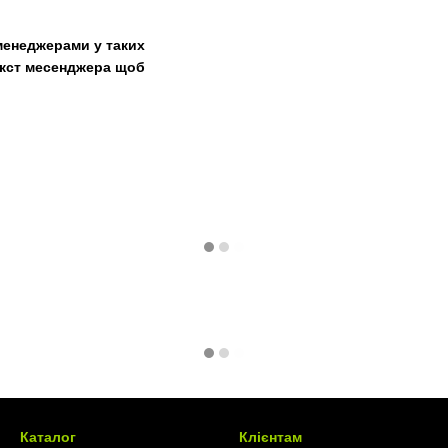
менеджерами у таких
текст месенджера щоб
Каталог
Клієнтам