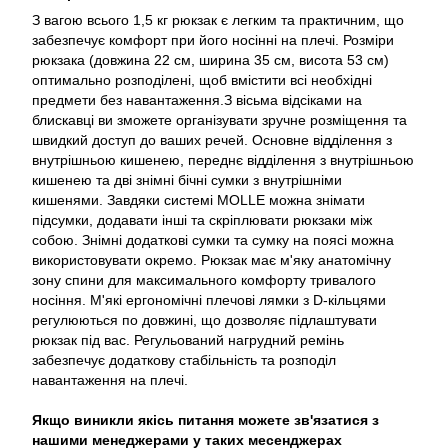
З вагою всього 1,5 кг рюкзак є легким та практичним, що
забезпечує комфорт при його носінні на плечі. Розміри
рюкзака (довжина 22 см, ширина 35 см, висота 53 см)
оптимально розподілені, щоб вмістити всі необхідні
предмети без навантаження.З вісьма відсіками на
блискавці ви зможете організувати зручне розміщення та
швидкий доступ до ваших речей. Основне відділення з
внутрішньою кишенею, переднє відділення з внутрішньою
кишенею та дві знімні бічні сумки з внутрішніми
кишенями. Завдяки системі MOLLE можна знімати
підсумки, додавати інші та скріплювати рюкзаки між
собою. Знімні додаткові сумки та сумку на поясі можна
використовувати окремо. Рюкзак має м'яку анатомічну
зону спини для максимального комфорту тривалого
носіння. М'які ергономічні плечові лямки з D-кільцями
регулюються по довжині, що дозволяє підлаштувати
рюкзак під вас. Регульований нагрудний ремінь
забезпечує додаткову стабільність та розподіл
навантаження на плечі.
Якщо виникли якісь питання можете зв'язатися з
нашими менеджерами у таких месенджерах