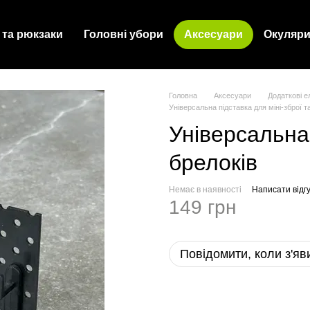
 та рюкзаки
Головні убори
Аксесуари
Окуляр
Головна
Аксесуари
Додаткові 
Універсальна підставка для міні-зброї т
Універсальна 
брелоків
Немає в наявності
Написати відгу
149 грн
Повідомити, коли з'яв