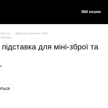
Мій кошик
и
елементи
Додаткові елементи Collab.
а брелоків
підставка для міні-зброї та
к
иться